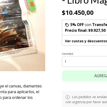
- Libro Má
$10.450,00
5% OFF
con
Transfe
Precio final:
$9.927,50
Ver cuotas y descuento
Cantidad
AGREG
uye el canvas, diamantes
nta para aplicarlos, el
Los pedidos se envían e
o para ordenar los
con urgencia por favor avi