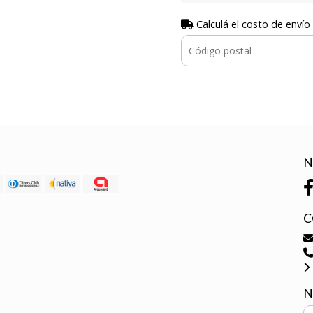
Calculá el costo de envío
N
C
N