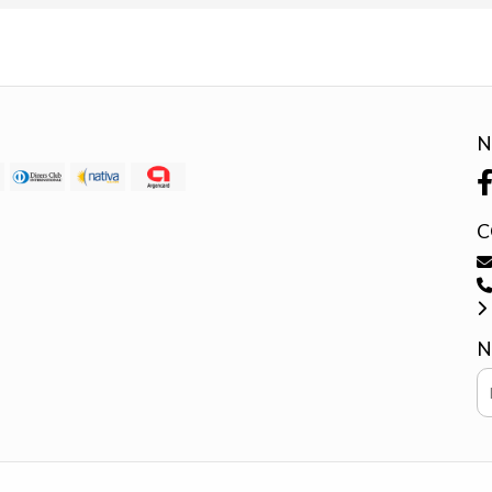
N
C
N