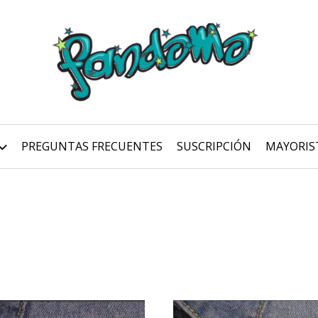
PREGUNTAS FRECUENTES
SUSCRIPCIÓN
MAYORIS