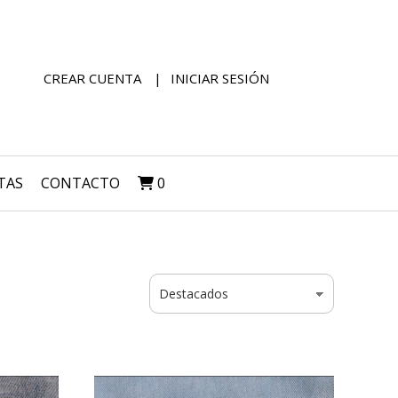
CREAR CUENTA
INICIAR SESIÓN
TAS
CONTACTO
0