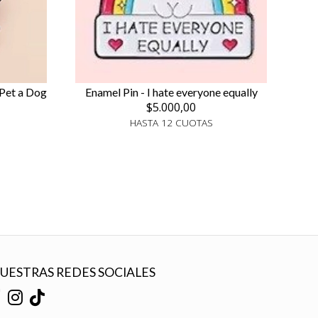
 Pet a Dog
Enamel Pin - I hate everyone equally
$5.000,00
HASTA 12 CUOTAS
UESTRAS REDES SOCIALES