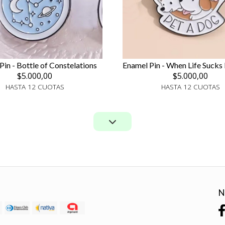
Pin - Bottle of Constelations
Enamel Pin - When Life Sucks
$5.000,00
$5.000,00
HASTA 12 CUOTAS
HASTA 12 CUOTAS
N