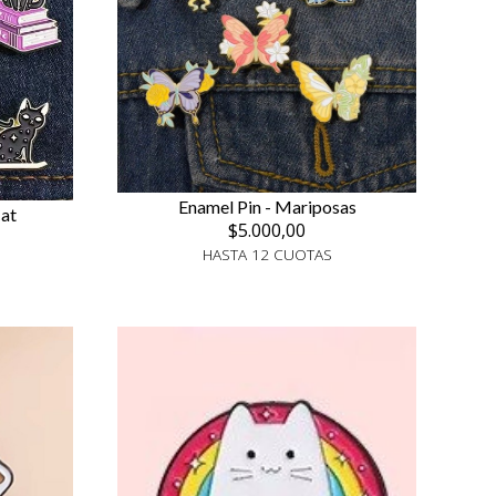
Enamel Pin - Mariposas
Cat
$5.000,00
HASTA 12 CUOTAS