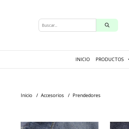
INICIO
PRODUCTOS
Inicio
Accesorios
Prendedores