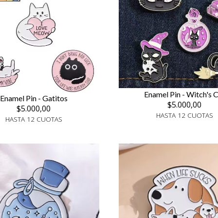
Enamel Pin - Witch's 
Enamel Pin - Gatitos
$5.000,00
$5.000,00
HASTA 12 CUOTAS
HASTA 12 CUOTAS