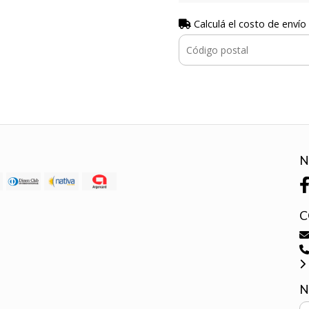
Calculá el costo de envío
N
C
N