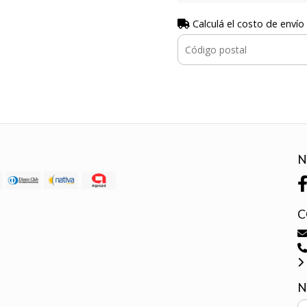
Calculá el costo de envío
N
C
N