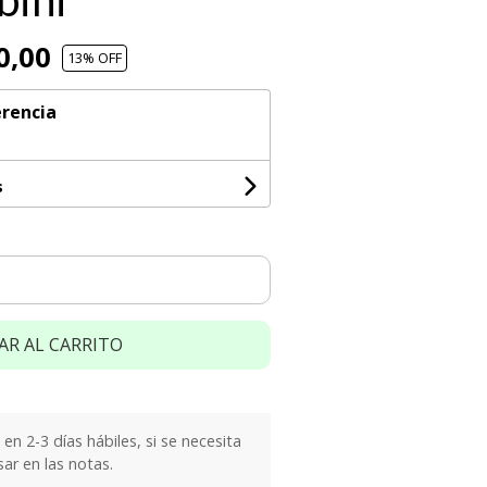
bini
0,00
13
% OFF
rencia
s
AR AL CARRITO
n 2-3 días hábiles, si se necesita
sar en las notas.