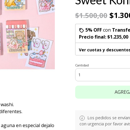
Sweet Kon
$1.30
$1.500,00
5% OFF
con
Transfe
Precio final:
$1.235,00
Ver cuotas y descuento
Cantidad
AGREG
 washi.
diferentes.
Los pedidos se envían e
con urgencia por favor avi
s aguna en especial dejalo