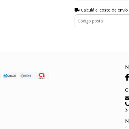
Calculá el costo de envío
N
C
N