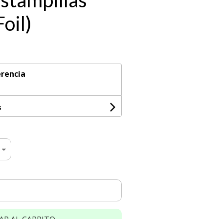
Estampillas
oil)
rencia
s