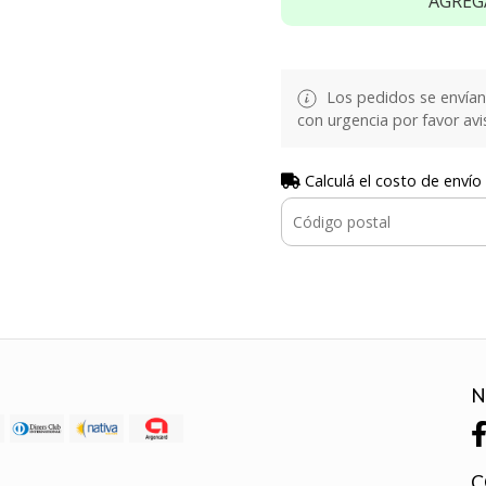
AGREG
Los pedidos se envían e
con urgencia por favor avi
Calculá el costo de envío
N
C