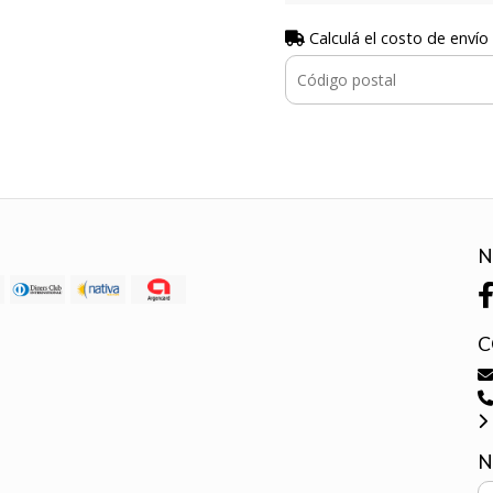
Calculá el costo de envío
N
C
N