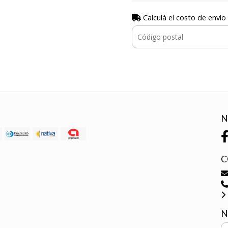
Calculá el costo de envío
N
C
N