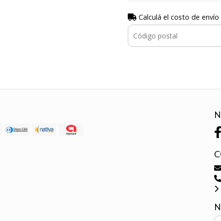
Calculá el costo de envío
N
C
N