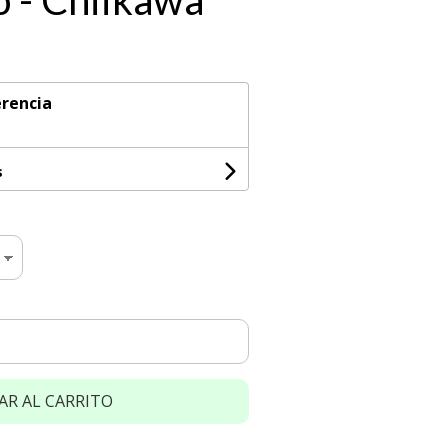
o - Chiikawa
rencia
s
AR AL CARRITO