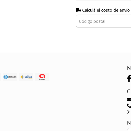
Calculá el costo de envío
N
C
N