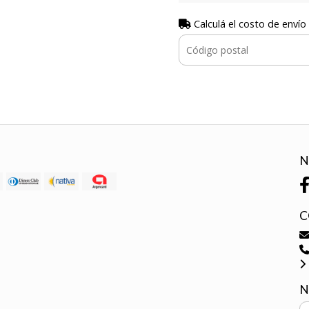
Calculá el costo de envío
N
C
N