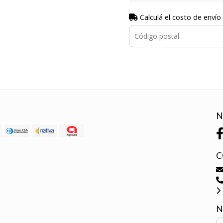
Calculá el costo de envío
N
C
N