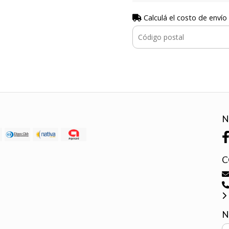
Calculá el costo de envío
N
C
N