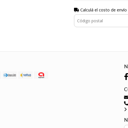
Calculá el costo de envío
N
C
N