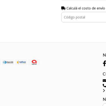
Calculá el costo de envío
N
C
N