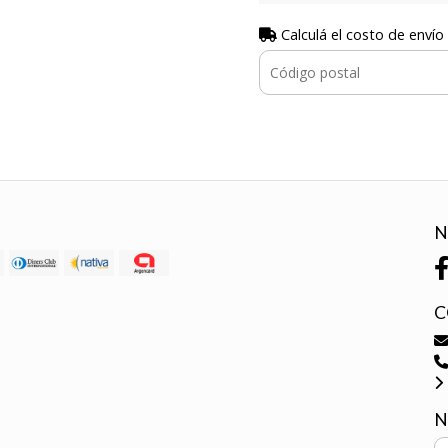
Calculá el costo de envío
N
C
N