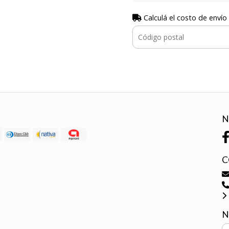
Calculá el costo de envío
N
C
N