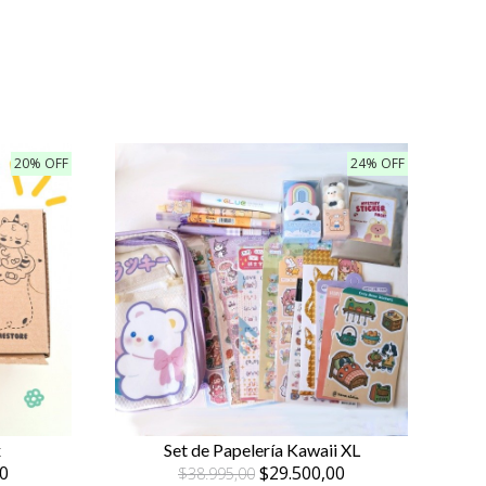
20% OFF
24% OFF
x
Set de Papelería Kawaii XL
0
$29.500,00
$38.995,00